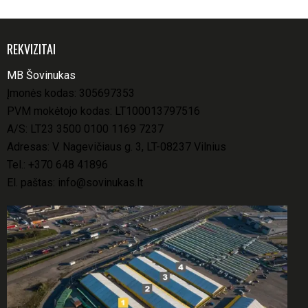
REKVIZITAI
MB Šovinukas
Įmonės kodas: 305697353
PVM mokėtojo kodas: LT100013797516
A/S: LT23 3500 0100 1169 7237
Adresas: V. Nagevičiaus g. 3, LT-08237 Vilnius
Tel.:
+370 648 41896
El. paštas:
info@sovinukas.lt