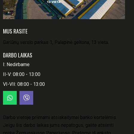
MUS RASITE
Gariūnų verslo parkas 1, Palapinė geltona, 13 vieta.
DARBO LAIKAS
I: Nedirbame
II-V: 08:00 - 13:00
VI-VII: 08:00 - 13:00
Darbo vietoje priimami atsiskaitymai banko kortelėmis.
Jeigu šis darbo laikas jums nepatogus, galite atsiimti
prekę Žemuosiuose Paneriuose. Prašome iš anksto