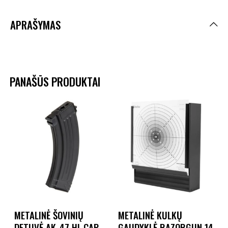
APRAŠYMAS
PANAŠŪS PRODUKTAI
METALINĖ ŠOVINIŲ
METALINĖ KULKŲ
DETUVĖ AK-47 HI-CAP
GAUDYKLĖ RAZORGUN 14