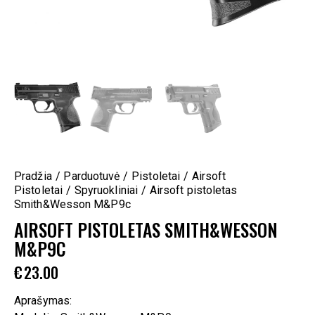
Pradžia
Parduotuvė
Pistoletai
Airsoft
Pistoletai
Spyruokliniai
Airsoft pistoletas
Smith&Wesson M&P9c
AIRSOFT PISTOLETAS SMITH&WESSON
M&P9C
€
23.00
Aprašymas: