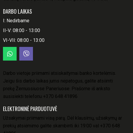
DARBO LAIKAS
I: Nedirbame
II-V: 08:00 - 13:00
VI-VII: 08:00 - 13:00
Darbo vietoje priimami atsiskaitymai banko kortelėmis.
Jeigu šis darbo laikas jums nepatogus, galite atsiimti
prekę Žemuosiuose Paneriuose. Prašome iš anksto
susisiekti telefonu
+370 648 41896
ELEKTRONINĖ PARDUOTUVĖ
Užsakymai priimami visą parą. Dėl klausimų, užsakymų ar
prekių atsiėmimo galite skambinti iki 19:00 val
+370 648