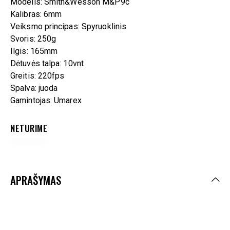
Modelis: Smith&Wesson M&P9c
Kalibras: 6mm
Veiksmo principas: Spyruoklinis
Svoris: 250g
Ilgis: 165mm
Dėtuvės talpa: 10vnt
Greitis: 220fps
Spalva: juoda
Gamintojas: Umarex
NETURIME
APRAŠYMAS