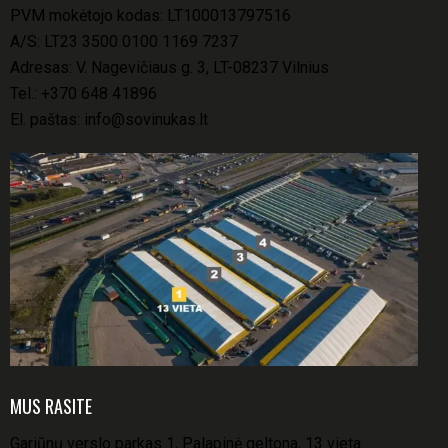
PVM mokėtojo kodas: LT100013797516
A/S: LT23 3500 0100 1169 7237
Adresas: V. Nagevičiaus g. 3, LT-08237 Vilnius
Tel.:
+370 648 41896
El. paštas:
info@sovinukas.lt
MUS RASITE
Gariūnų verslo parkas 1, Palapinė geltona, 13 vieta.