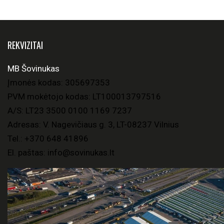
REKVIZITAI
MB Šovinukas
Įmonės kodas: 305697353
PVM mokėtojo kodas: LT100013797516
A/S: LT23 3500 0100 1169 7237
Adresas: V. Nagevičiaus g. 3, LT-08237 Vilnius
Tel.:
+370 648 41896
El. paštas:
info@sovinukas.lt