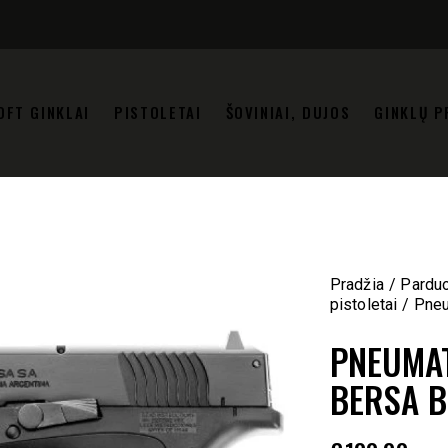
OFT GINKLAI
PISTOLETAI
ŠOVINIAI, DUJOS
GINKLŲ P
Pradžia
Pardu
pistoletai
Pneu
PNEUMAT
BERSA 