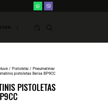
RIEDAI
0
otuvė
Pistoletai
Pneumatiniai
matinis pistoletas Bersa BP9CC
INIS PISTOLETAS
BP9CC