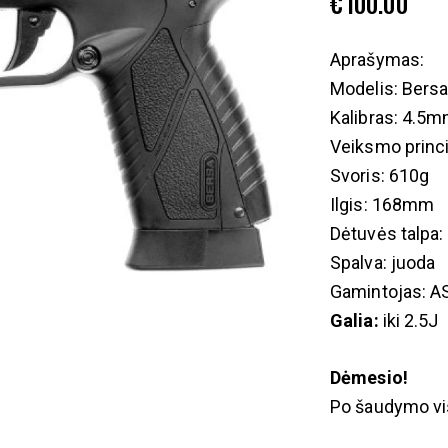
€
100.00
Aprašymas:
Modelis: Bers
Kalibras: 4.5
Veiksmo princ
Svoris: 610g
Ilgis: 168mm
Dėtuvės talpa:
Spalva: juoda
Gamintojas: A
Galia:
iki 2.5J
Dėmesio!
Po šaudymo vis