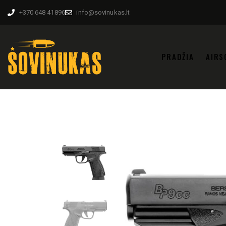
+370 648 41896
info@sovinukas.lt
PRADŽIA
AIRS