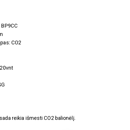
a BP9CC
mm
ipas: CO2
 20vnt
SG
ada reikia išmesti CO2 balionėlį.