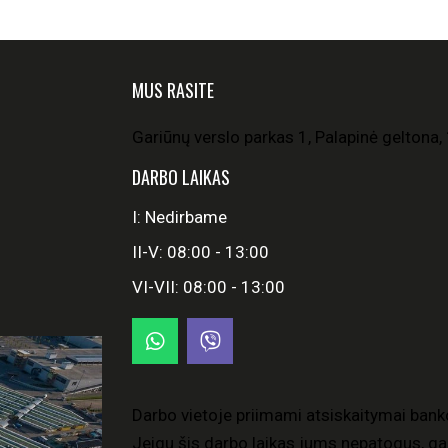
MUS RASITE
Gariūnų verslo parkas 1, Palapinė geltona, 
DARBO LAIKAS
I: Nedirbame
II-V: 08:00 - 13:00
VI-VII: 08:00 - 13:00
Darbo vietoje priimami atsiskaitymai bank
Jeigu šis darbo laikas jums nepatogus, gal