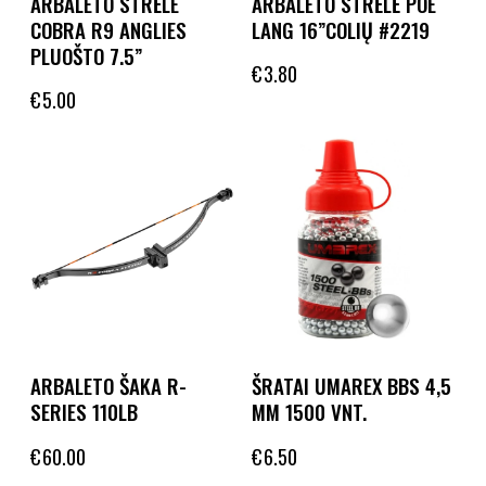
ARBALETO STRĖLE
ARBALETO STRĖLĖ POE
COBRA R9 ANGLIES
LANG 16”COLIŲ #2219
PLUOŠTO 7.5”
€
3.80
€
5.00
ARBALETO ŠAKA R-
ŠRATAI UMAREX BBS 4,5
SERIES 110LB
MM 1500 VNT.
€
60.00
€
6.50