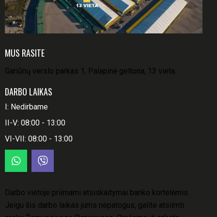
MUS RASITE
Gariūnų verslo parkas 1, Palapinė geltona, 13 vieta.
DARBO LAIKAS
I: Nedirbame
II-V: 08:00 - 13:00
VI-VII: 08:00 - 13:00
Darbo vietoje priimami atsiskaitymai banko kortelėmis.
Jeigu šis darbo laikas jums nepatogus, galite atsiimti