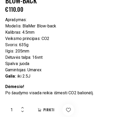
BLOW-BACK
€
110.00
Aprašymas:
Modelis: BlaMer Blow-back
Kalibras: 4.5mm
Veiksmo principas: CO2
Svoris: 635g
Ilgis: 205mm
Dėtuvės talpa: 16vnt
Spalva: juoda
Gamintojas: Umarex
Galia:
iki 2.5J
Dėmesio!
Po šaudymo visada reikia išmesti CO2 balionėlį.
PIRKTI