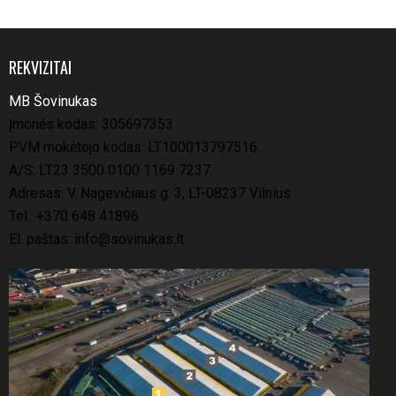
REKVIZITAI
MB Šovinukas
Įmonės kodas: 305697353
PVM mokėtojo kodas: LT100013797516
A/S: LT23 3500 0100 1169 7237
Adresas: V. Nagevičiaus g. 3, LT-08237 Vilnius
Tel.:
+370 648 41896
El. paštas:
info@sovinukas.lt