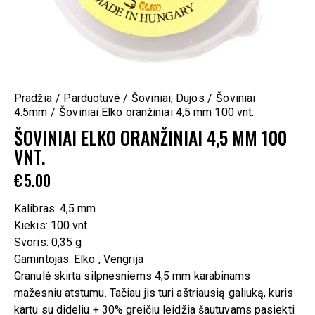
Pradžia
Parduotuvė
Šoviniai, Dujos
Šoviniai
4.5mm
Šoviniai Elko oranžiniai 4,5 mm 100 vnt.
ŠOVINIAI ELKO ORANŽINIAI 4,5 MM 100
VNT.
€
5.00
Kalibras: 4,5 mm
Kiekis: 100 vnt
Svoris: 0,35 g
Gamintojas: Elko , Vengrija
Granulė skirta silpnesniems 4,5 mm karabinams
mažesniu atstumu. Tačiau jis turi aštriausią galiuką, kuris
kartu su dideliu + 30% greičiu leidžia šautuvams pasiekti