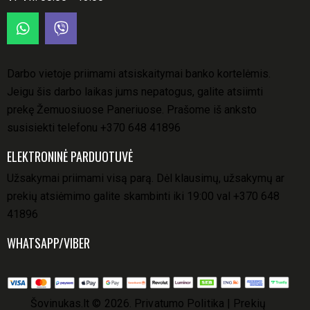
Darbo vietoje priimami atsiskaitymai banko kortelėmis.
Jeigu šis darbo laikas jums nepatogus, galite atsiimti
prekę Žemuosiuose Paneriuose. Prašome iš anksto
susisiekti telefonu
+370 648 41896
ELEKTRONINĖ PARDUOTUVĖ
Užsakymai priimami visą parą. Dėl klausimų, užsakymų ar
prekių atsiėmimo galite skambinti iki 19:00 val
+370 648
41896
WHATSAPP/VIBER
Šovinukas.lt
© 2026.
Privatumo Politika
|
Prekių