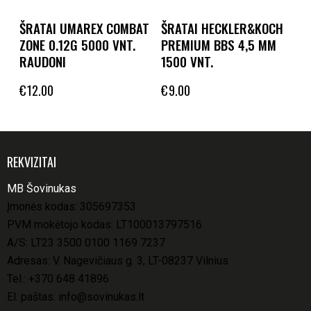
ŠRATAI UMAREX COMBAT
ŠRATAI HECKLER&KOCH
ZONE 0.12G 5000 VNT.
PREMIUM BBS 4,5 MM
RAUDONI
1500 VNT.
€
12.00
€
9.00
REKVIZITAI
MB Šovinukas
Įmonės kodas: 305697353
PVM mokėtojo kodas: LT100013797516
A/S: LT23 3500 0100 1169 7237
Adresas: V. Nagevičiaus g. 3, LT-08237 Vilnius
Tel.:
+370 648 41896
El. paštas:
info@sovinukas.lt