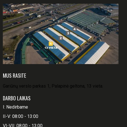
MUS RASITE
Gariūnų verslo parkas 1, Palapinė geltona, 13 vieta.
DARBO LAIKAS
I: Nedirbame
II-V: 08:00 - 13:00
VI-VII: 08:00 - 13:00