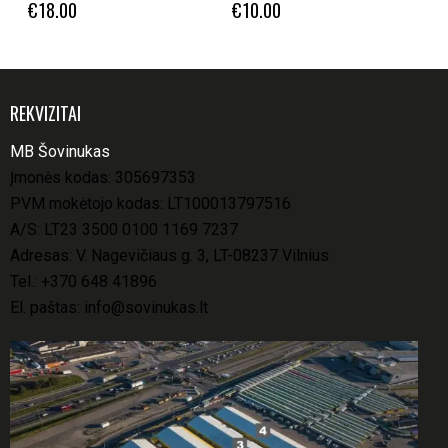
€
18.00
€
10.00
REKVIZITAI
MB Šovinukas
Įmonės kodas: 305697353
PVM mokėtojo kodas: LT100013797516
A/S: LT23 3500 0100 1169 7237
Adresas: V. Nagevičiaus g. 3, LT-08237 Vilnius
Tel.:
+370 648 41896
El. paštas:
info@sovinukas.lt