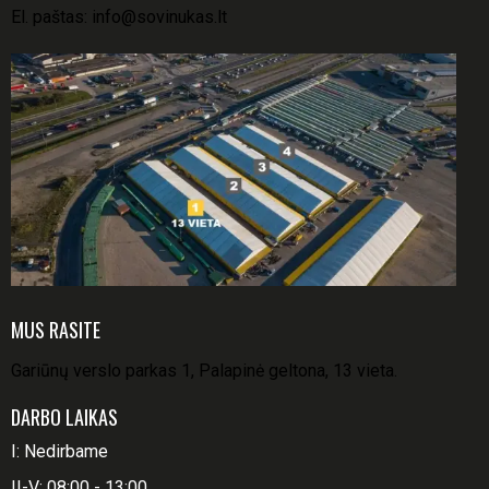
El. paštas:
info@sovinukas.lt
MUS RASITE
Gariūnų verslo parkas 1, Palapinė geltona, 13 vieta.
DARBO LAIKAS
I: Nedirbame
II-V: 08:00 - 13:00