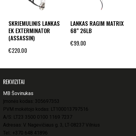
SKRIEMULINIS LANKAS
LANKAS RAGIM MATRIX
EK EXTERMINATOR
68” 26LB
(ASSASSIN)
€
99.00
€
220.00
REKVIZITAI
MB Šovinukas
Įmonės kodas: 305697353
PVM mokėtojo kodas: LT100013797516
A/S: LT23 3500 0100 1169 7237
Adresas: V. Nagevičiaus g. 3, LT-08237 Vilnius
Tel.:
+370 648 41896