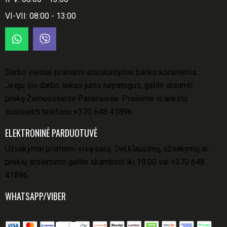
VI-VII: 08:00 - 13:00
Darbo vietoje priimami atsiskaitymai banko kortelėmis.
Jeigu šis darbo laikas jums nepatogus, galite atsiimti
prekę Žemuosiuose Paneriuose. Prašome iš anksto
susisiekti telefonu
+370 648 41896
ELEKTRONINĖ PARDUOTUVĖ
Užsakymai priimami visą parą. Dėl klausimų, užsakymų ar
prekių atsiėmimo galite skambinti iki 19:00 val
+370 648
41896
WHATSAPP/VIBER