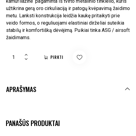
kamufliažinė pagaminta iš tvirto metalinio tinklelio, kuris
užtikrina gerą oro cirkuliaciją ir patogų kvėpavimą žaidimo
metu. Lanksti konstrukcija leidžia kaukę pritaikyti prie
veido formos, o reguliuojami elastiniai dirželiai suteikia
stabilų ir komfortišką dėvėjimą. Puikiai tinka ASG / airsoft
žaidimams.
PIRKTI
APRAŠYMAS
PANAŠŪS PRODUKTAI