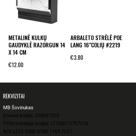
METALINĖ KULKŲ
ARBALETO STRĖLĖ POE
GAUDYKLĖ RAZORGUN 14
LANG 16”COLIŲ #2219
X 14 CM
€
3.80
€
12.00
REKVIZITAI
MB Šovinukas
Įmonės kodas: 305697353
PVM mokėtojo kodas: LT100013797516
A/S: LT23 3500 0100 1169 7237