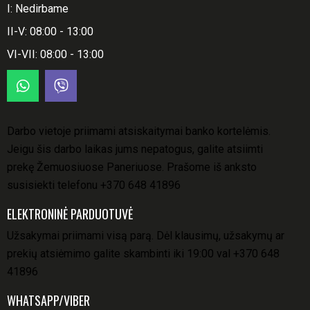
I: Nedirbame
II-V: 08:00 - 13:00
VI-VII: 08:00 - 13:00
Darbo vietoje priimami atsiskaitymai banko kortelėmis.
Jeigu šis darbo laikas jums nepatogus, galite atsiimti
prekę Žemuosiuose Paneriuose. Prašome iš anksto
susisiekti telefonu
+370 648 41896
ELEKTRONINĖ PARDUOTUVĖ
Užsakymai priimami visą parą. Dėl klausimų, užsakymų ar
prekių atsiėmimo galite skambinti iki 19:00 val
+370 648
41896
WHATSAPP/VIBER