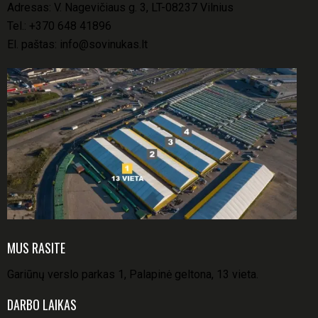
Adresas: V. Nagevičiaus g. 3, LT-08237 Vilnius
Tel.:
+370 648 41896
El. paštas:
info@sovinukas.lt
MUS RASITE
Gariūnų verslo parkas 1, Palapinė geltona, 13 vieta.
DARBO LAIKAS